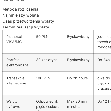
Metoda rozliczenia
Najmniejszy wpłata
Czas przetworzenia wpłaty
Termin realizacji wyplaty
Płatności
50 PLN
Błyskawiczny
jeden d
VISA/MC
trzech 
robocz
Portfele
30 zł złotych
Błyskawiczny
Do 24h
elektroniczne
Transakcje
100 PLN
Do 2h hours
dwa do
internetowe
pięciu d
pracują
Waluty
Odpowiednik
Max 30 min
Do 12 h
cyfrowe
pięćdziesięciu
minutes