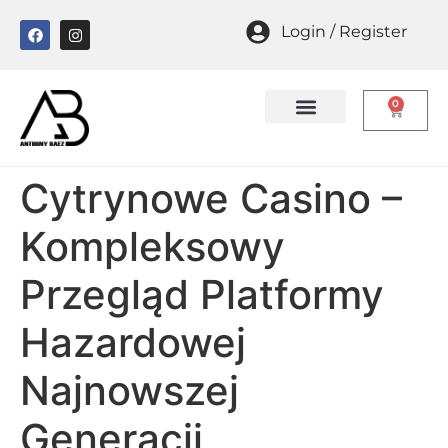
Login / Register
0
Cytrynowe Casino –
Kompleksowy
Przegląd Platformy
Hazardowej
Najnowszej
Generacji