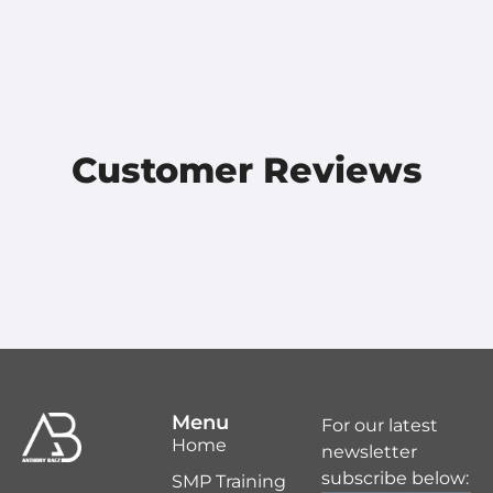
Customer Reviews
Menu
For our latest
Home
newsletter
subscribe below:
SMP Training