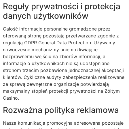
Reguły prywatności i protekcja
danych użytkowników
Całość informacje personalne gromadzone przez
oferowaną stronę pozostają przetwarzane zgodnie z
regulacją GDPR General Data Protection. Używamy
nowoczesne mechanizmy uniemożliwiające
bezprawnemu wejściu na zbiorów informacji, a
informacje o użytkownikach nie są udostępniane
stronom trzecim pozbawione jednoznacznej akceptacji
klientów. Cykliczne audyty zabezpieczenia realizowane
za sprawą zewnętrzne organizacje potwierdzają
maksymalny stopień protekcji prywatności na Żółtym
Casino.
Rozważna polityka reklamowa
Nasza komunikacja promocyjna adresowana pozostaje