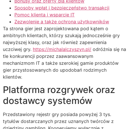
Bonusy oraz oferty dla klientów
Sposoby wpłat i bezpieczeństwo transakcji
Pomoc klienta i wsparcie IT
Zezwolenie a także ochrona użytkowników
Ta strona gier jest zaprojektowana pod kątem o
ambitnych klientach, którzy szukają jednocześnie gry
najwyższej klasy, oraz jak również zapewnienia
uczciwej gry.
https://michalalczyszyn.pl/
odróżnia się na
tle konkurencji poprzez zaawansowanym
mechanizmom IT a także szerokiej gamie produktów
gier przystosowanych do upodobań rodzimych
klientów.
Platforma rozgrywek oraz
dostawcy systemów
Przedstawiony rejestr gry posiada powyżej 3 tys.
tytułów dostarczanych przez uznanych twórców z
dziedziny gambling. Kooperujemy wyłącznie z