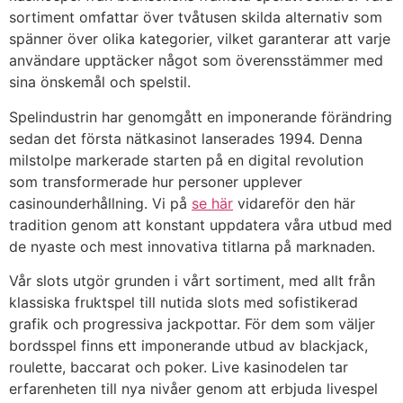
sortiment omfattar över tvåtusen skilda alternativ som
spänner över olika kategorier, vilket garanterar att varje
användare upptäcker något som överensstämmer med
sina önskemål och spelstil.
Spelindustrin har genomgått en imponerande förändring
sedan det första nätkasinot lanserades 1994. Denna
milstolpe markerade starten på en digital revolution
som transformerade hur personer upplever
casinounderhållning. Vi på
se här
vidareför den här
tradition genom att konstant uppdatera våra utbud med
de nyaste och mest innovativa titlarna på marknaden.
Vår slots utgör grunden i vårt sortiment, med allt från
klassiska fruktspel till nutida slots med sofistikerad
grafik och progressiva jackpottar. För dem som väljer
bordsspel finns ett imponerande utbud av blackjack,
roulette, baccarat och poker. Live kasinodelen tar
erfarenheten till nya nivåer genom att erbjuda livespel