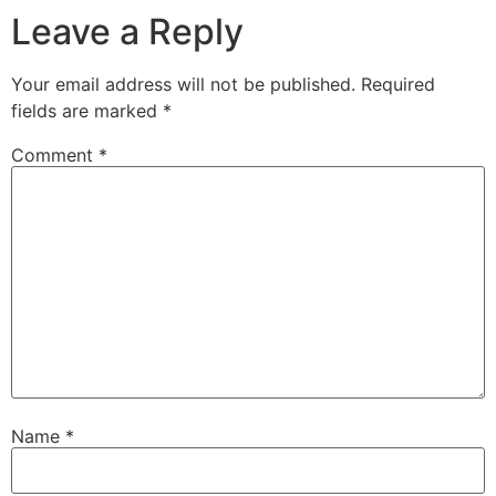
Leave a Reply
Your email address will not be published.
Required
fields are marked
*
Comment
*
Name
*