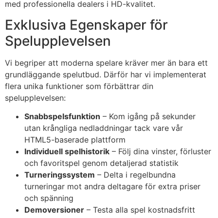
med professionella dealers i HD-kvalitet.
Exklusiva Egenskaper för
Spelupplevelsen
Vi begriper att moderna spelare kräver mer än bara ett
grundläggande spelutbud. Därför har vi implementerat
flera unika funktioner som förbättrar din
spelupplevelsen:
Snabbspelsfunktion
– Kom igång på sekunder
utan krångliga nedladdningar tack vare vår
HTML5-baserade plattform
Individuell spelhistorik
– Följ dina vinster, förluster
och favoritspel genom detaljerad statistik
Turneringssystem
– Delta i regelbundna
turneringar mot andra deltagare för extra priser
och spänning
Demoversioner
– Testa alla spel kostnadsfritt