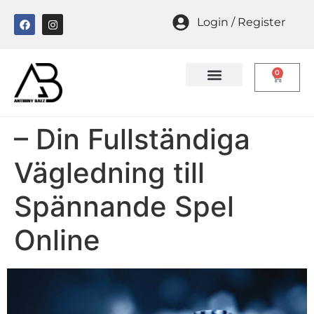
Login / Register
0
– Din Fullständiga
Vägledning till
Spännande Spel
Online