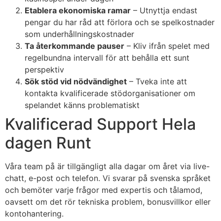
Etablera ekonomiska ramar
– Utnyttja endast
pengar du har råd att förlora och se spelkostnader
som underhållningskostnader
Ta återkommande pauser
– Kliv ifrån spelet med
regelbundna intervall för att behålla ett sunt
perspektiv
Sök stöd vid nödvändighet
– Tveka inte att
kontakta kvalificerade stödorganisationer om
spelandet känns problematiskt
Kvalificerad Support Hela
dagen Runt
Våra team på är tillgängligt alla dagar om året via live-
chatt, e-post och telefon. Vi svarar på svenska språket
och bemöter varje frågor med expertis och tålamod,
oavsett om det rör tekniska problem, bonusvillkor eller
kontohantering.