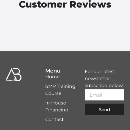
Customer Reviews
Menu
For our latest
Home
newsletter
subscribe below:
SMP Training
Course
In House
Send
Financing
Contact